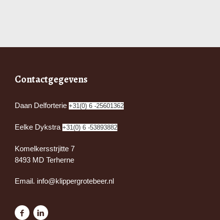
Contactgegevens
Daan Delforterie
+31(0) 6 -25601362
Eelke Dykstra
+31(0) 6 -53893882
Komelkersstrjitte 7
8493 MD Terherne
Email.
info@klippergrotebeer.nl