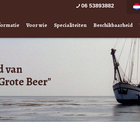
06 53893882
formatie
Voor wie
Specialiteiten
Beschikbaarheid
d van
Grote Beer"