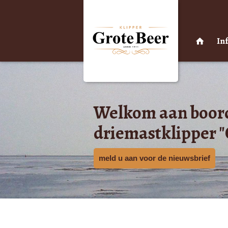
In
Welkom aan boor
driemastklipper "
meld u aan voor de nieuwsbrief