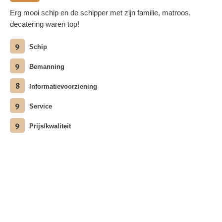
Erg mooi schip en de schipper met zijn familie, matroos,
decatering waren top!
9
Schip
9
Bemanning
8
Informatievoorziening
9
Service
9
Prijs/kwaliteit