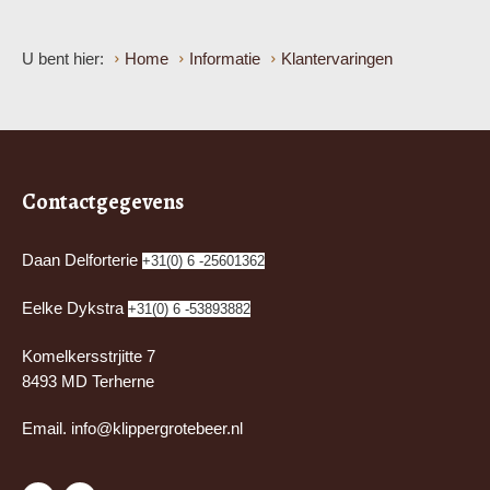
U bent hier:
Home
Informatie
Klantervaringen
Contactgegevens
Daan Delforterie
+31(0) 6 -25601362
Eelke Dykstra
+31(0) 6 -53893882
Komelkersstrjitte 7
8493 MD Terherne
Email.
info@klippergrotebeer.nl