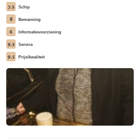
7.5
Schip
8
Bemanning
6
Informatievoorziening
9.5
Service
9.5
Prijs/kwaliteit