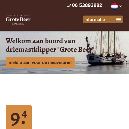
06 53893882
Welkom aan boord van
driemastklipper "Grote Beer"
meld u aan voor de nieuwsbrief
9.
4