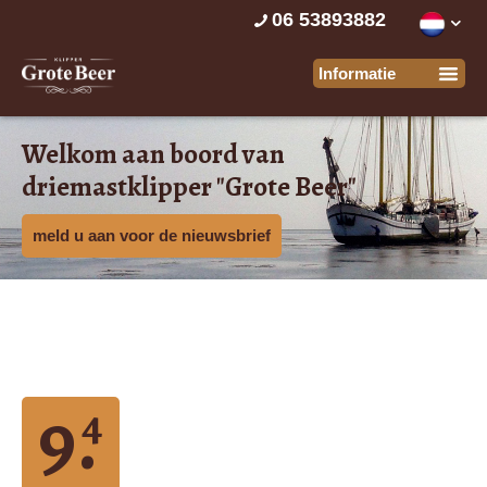
06 53893882
Welkom aan boord van
driemastklipper "Grote Beer"
meld u aan voor de nieuwsbrief
9.
4