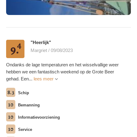
4
"Heerlijk"
9.
Margriet / 09/08/2023
Ondanks de lage temperaturen en het wisselvallige weer
hebben we een fantastisch weekend op de Grote Beer
gehad. Een...
lees meer
8.3
Schip
10
Bemanning
10
Informatievoorziening
10
Service