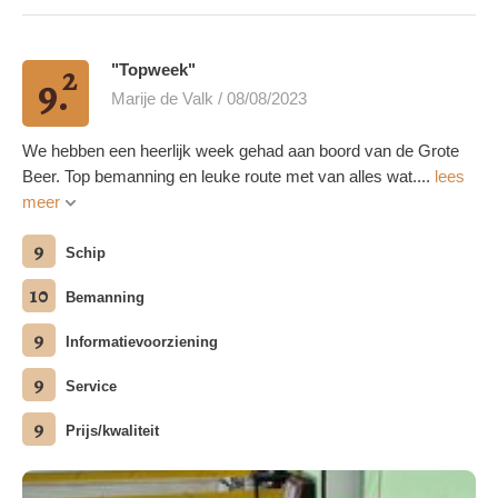
2
"Topweek"
9.
Marije de Valk / 08/08/2023
We hebben een heerlijk week gehad aan boord van de Grote
Beer. Top bemanning en leuke route met van alles wat....
lees
meer
9
Schip
10
Bemanning
9
Informatievoorziening
9
Service
9
Prijs/kwaliteit
meerdere foto's