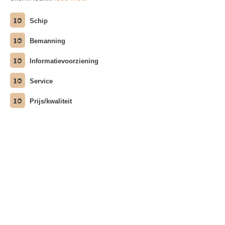
10
Schip
10
Bemanning
10
Informatievoorziening
10
Service
10
Prijs/kwaliteit