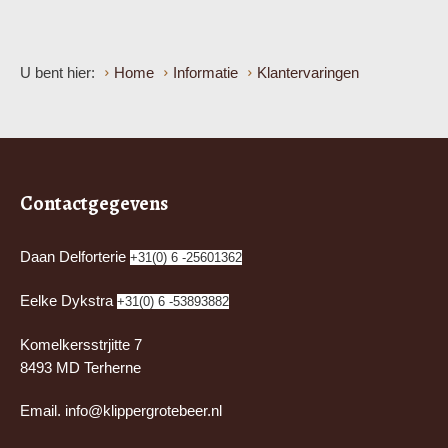
U bent hier:
Home
Informatie
Klantervaringen
Contactgegevens
Daan Delforterie
+31(0) 6 -25601362
Eelke Dykstra
+31(0) 6 -53893882
Komelkersstrjitte 7
8493 MD Terherne
Email.
info@klippergrotebeer.nl